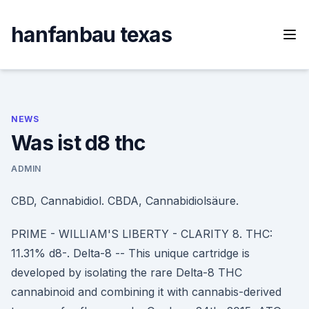
Skip
to
hanfanbau texas
content
NEWS
Was ist d8 thc
ADMIN
CBD, Cannabidiol. CBDA, Cannabidiolsäure.
PRIME - WILLIAM'S LIBERTY - CLARITY 8. THC:
11.31% d8-. Delta-8 -- This unique cartridge is
developed by isolating the rare Delta-8 THC
cannabinoid and combining it with cannabis-derived