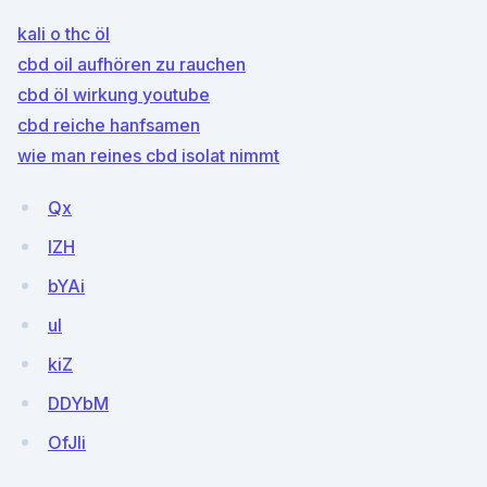
kali o thc öl
cbd oil aufhören zu rauchen
cbd öl wirkung youtube
cbd reiche hanfsamen
wie man reines cbd isolat nimmt
Qx
lZH
bYAi
ul
kiZ
DDYbM
OfJli