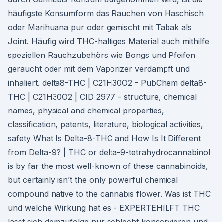
häufigste Konsumform das Rauchen von Haschisch
oder Marihuana pur oder gemischt mit Tabak als
Joint. Häufig wird THC-haltiges Material auch mithilfe
speziellen Rauchzubehörs wie Bongs und Pfeifen
geraucht oder mit dem Vaporizer verdampft und
inhaliert. delta8-THC | C21H30O2 - PubChem delta8-
THC | C21H30O2 | CID 2977 - structure, chemical
names, physical and chemical properties,
classification, patents, literature, biological activities,
safety What Is Delta-8-THC and How Is It Different
from Delta-9? | THC or delta-9-tetrahydrocannabinol
is by far the most well-known of these cannabinoids,
but certainly isn’t the only powerful chemical
compound native to the cannabis flower. Was ist THC
und welche Wirkung hat es - EXPERTEHILFT THC
lässt sich demzufolge nur schlecht konservieren und