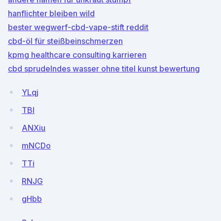
hanflichter bleiben wild
bester wegwerf-cbd-vape-stift reddit
cbd-öl für steißbeinschmerzen
kpmg healthcare consulting karrieren
cbd sprudelndes wasser ohne titel kunst bewertung
YLqj
TBl
ANXiu
mNCDo
TTi
RNJG
gHbb