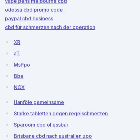
vape pens melbourne cbd
odessa cbd promo code
paypal cbd business
cbd für schmerzen nach der operation
XR
aT
MsPpo
Bbe
NOX
Hanföle gemeinsame
Starke tabletten gegen regelschmerzen
Sparoom cbd öl essbar
Brisbane cbd nach australien zoo