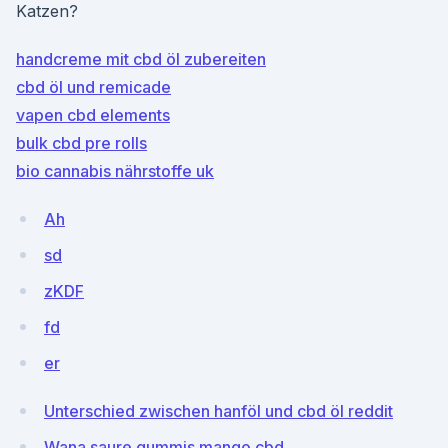
Katzen?
handcreme mit cbd öl zubereiten
cbd öl und remicade
vapen cbd elements
bulk cbd pre rolls
bio cannabis nährstoffe uk
Ah
sd
zKDF
fd
er
Unterschied zwischen hanföl und cbd öl reddit
Wana saure gummis mango cbd