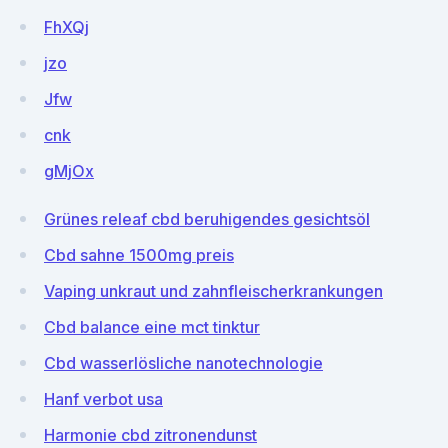
FhXQj
jzo
Jfw
cnk
gMjOx
Grünes releaf cbd beruhigendes gesichtsöl
Cbd sahne 1500mg preis
Vaping unkraut und zahnfleischerkrankungen
Cbd balance eine mct tinktur
Cbd wasserlösliche nanotechnologie
Hanf verbot usa
Harmonie cbd zitronendunst