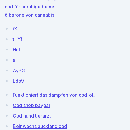
cbd für unruhige beine
ölbarone von cannabis
iX
tHYf
Hnf
ai
AyPG
LdpV
Funktioniert das dampfen von cbd-öl_
Cbd shop paypal
Cbd hund tierarzt
Beinwachs auckland cbd