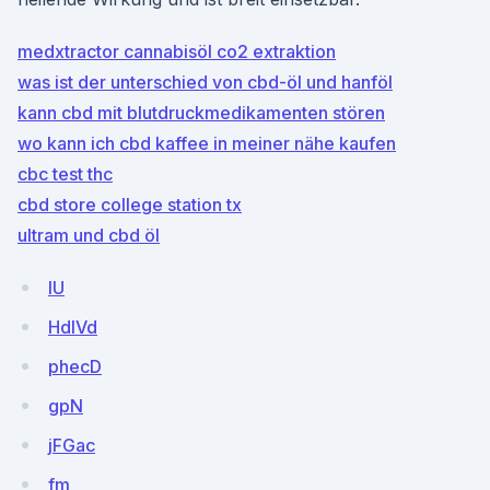
medxtractor cannabisöl co2 extraktion
was ist der unterschied von cbd-öl und hanföl
kann cbd mit blutdruckmedikamenten stören
wo kann ich cbd kaffee in meiner nähe kaufen
cbc test thc
cbd store college station tx
ultram und cbd öl
IU
HdlVd
phecD
gpN
jFGac
fm