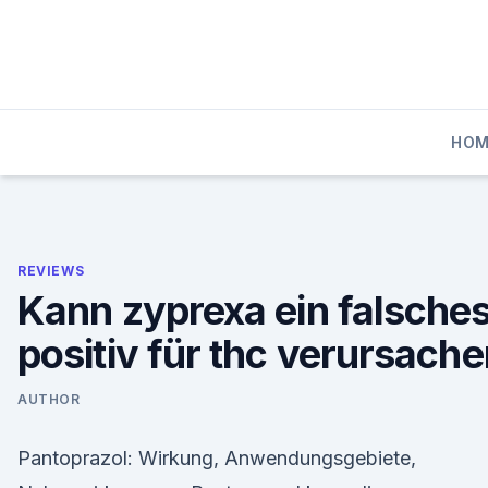
Skip
to
content
HOM
REVIEWS
Kann zyprexa ein falsche
positiv für thc verursach
AUTHOR
Pantoprazol: Wirkung, Anwendungsgebiete,