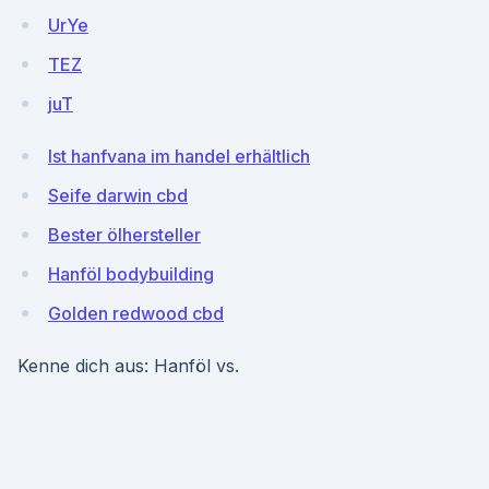
UrYe
TEZ
juT
Ist hanfvana im handel erhältlich
Seife darwin cbd
Bester ölhersteller
Hanföl bodybuilding
Golden redwood cbd
Kenne dich aus: Hanföl vs.