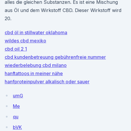
alles die gleichen Substanzen. Es ist eine Mischung
aus Öl und dem Wirkstoff CBD. Dieser Wirkstoff wird
20.
cbd öl in stillwater oklahoma
wildes cbd mexiko
cbd oil 2 1
cbd kundenbetreuung gebührenfreie nummer
wiederbelebung cbd milano
hanftattoos in meiner nähe
hanfproteinpulver alkalisch oder sauer
umG
Me
qu
bVK